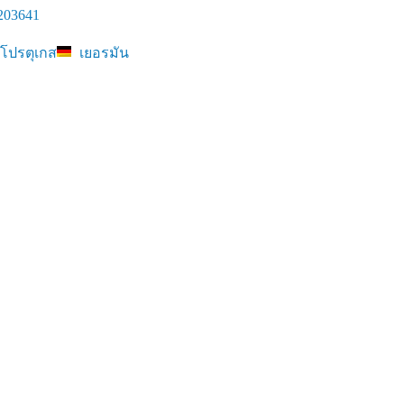
203641
โปรตุเกส
เยอรมัน