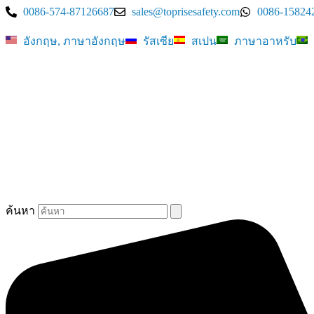
0086-574-87126687
sales@toprisesafety.com
0086-15824
ข้าม
ไป
อังกฤษ, ภาษาอังกฤษ
รัสเซีย
สเปน
ภาษาอาหรับ
ที่
เนื้อหา
ค้นหา