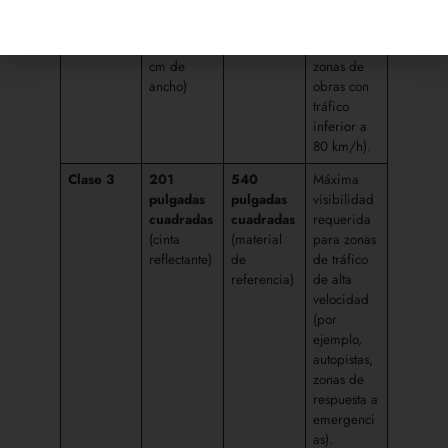
reflectante
de
moderados
de al
referencia)
(por
menos 2,5
ejemplo,
cm de
zonas de
ancho)
obras con
tráfico
inferior a
80 km/h).
Clase 3
201
540
Máxima
pulgadas
pulgadas
visibilidad
cuadradas
cuadradas
requerida
(cinta
(material
para zonas
reflectante)
de
de tráfico
referencia)
de alta
velocidad
(por
ejemplo,
autopistas,
zonas de
respuesta a
emergenci
as).