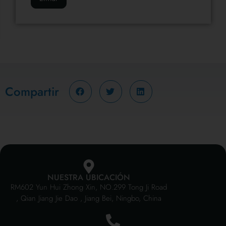
Compartir
NUESTRA UBICACIÓN
RM602 Yun Hui Zhong Xin, NO.299 Tong Ji Road
, Qian Jiang Jie Dao , Jiang Bei, Ningbo, China