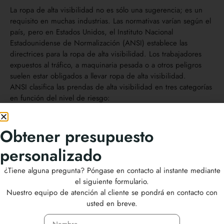
La ropa de alta visibilidad no es sólo una sugerencia; es un
requisito en muchas industrias. Las normativas varían según el
país, pero en Estados Unidos, el Instituto Nacional
Estadounidense de Normalización (ANSI) establece las
directrices para la ropa de alta visibilidad. Los trabajadores
expuestos al tráfico, a maquinaria pesada o a otros peligros
suelen estar obligados a llevar ropa de alta visibilidad.
ANSI clasifica las prendas de alta visibilidad en tres categorías
en función del nivel de riesgo:
Clase 1:
Para trabajadores en entornos con poca o ninguna
exposición al tráfico o a vehículos en movimiento. Estos monos
Obtener presupuesto
tienen un mínimo de material reflectante.
Clase 2:
Para trabajadores en entornos con tráfico moderado
personalizado
o maquinaria. Estos monos ofrecen una mayor visibilidad.
Clase 3:
Para trabajadores en los entornos más peligrosos con
¿Tiene alguna pregunta? Póngase en contacto al instante mediante
tráfico de alta velocidad. Estos monos incorporan el máximo
el siguiente formulario.
material reflectante para una visibilidad óptima.
Nuestro equipo de atención al cliente se pondrá en contacto con
usted en breve.
Clase
Superfici
Superfici
Otros
e mínima
e mínima
requisitos