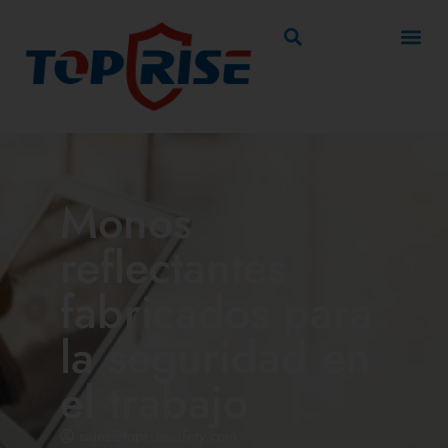
Monos
reflectantes
fabricados para
la seguridad en
el trabajo
sales@toprisesafety.com